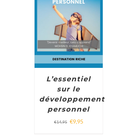
ADD TO CART
/
DETAILS
L’essentiel
sur le
développement
personnel
€
9,95
€
14,95