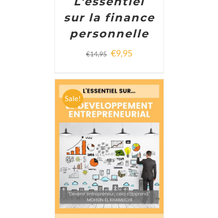
L’essentiel
sur la finance
personnelle
€
9,95
€
14,95
Sale!
ADD TO CART
/
DETAILS