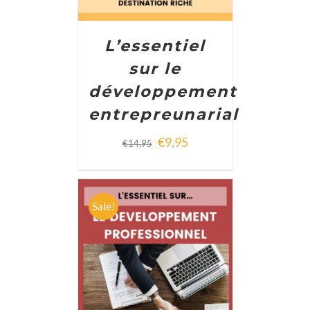
L’essentiel
sur le
développement
entrepreunarial
€
9,95
€
14,95
Sale!
ADD TO CART
/
DETAILS