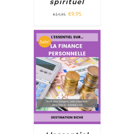
spirituel
€
9,95
€
14,95
Sale!
ADD TO CART
/
DETAILS