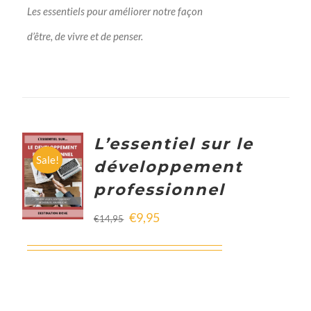
Les essentiels pour améliorer notre façon
d’être, de vivre et de penser.
L’essentiel sur le
ADD TO
Sale!
développement
CART
professionnel
/
DETAILS
€
9,95
€
14,95