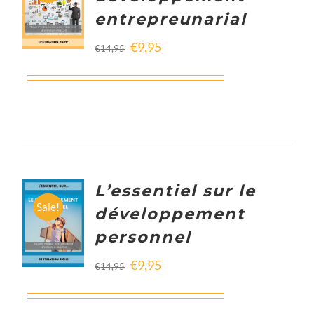
CART
entrepreunarial
/
DETAILS
€
9,95
€
14,95
L’essentiel sur le
ADD TO
Sale!
développement
CART
personnel
/
DETAILS
€
9,95
€
14,95