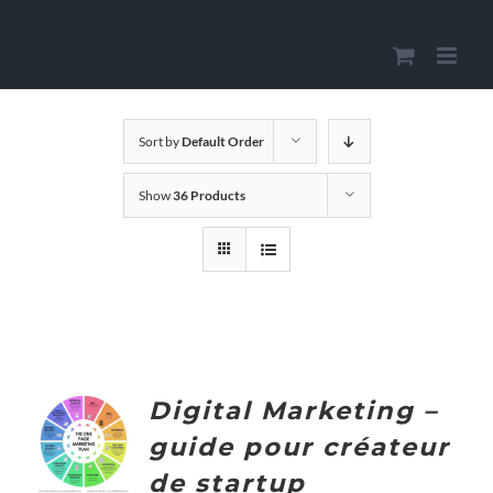
Skip
to
content
Sort by
Default Order
Show
36 Products
Digital Marketing –
ADD TO
CART
guide pour créateur
/
de startup
DETAILS