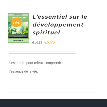
L’essentiel sur le
ADD TO
Sale!
développement
CART
spirituel
/
DETAILS
€
9,95
€
14,95
L'essentiel pour mieux comprendre
l’essence de la vie.