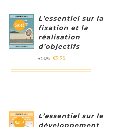
L’essentiel sur la
ADD TO
Sale!
fixation et la
CART
réalisation
/
DETAILS
d’objectifs
€
9,95
€
14,95
L’essentiel sur le
ADD TO
Sale!
développement