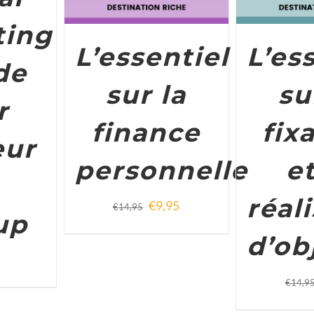
ting
L’essentiel
L’es
de
sur la
su
r
finance
fix
eur
personnelle
et
réal
€
9,95
€
14,95
up
d’ob
€
14,9