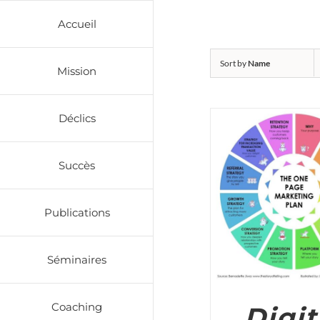
Skip
Accueil
to
content
Sort by
Name
Mission
Déclics
Succès
ADD TO CART
/
Publications
Séminaires
Coaching
Digit