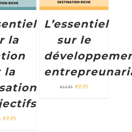
sentiel
L’essentiel
r la
sur le
ation
développeme
 la
entrepreunari
isation
€
9,95
€
14,95
jectifs
€
9,95
5