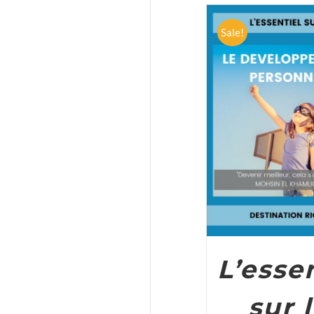
Sale!
ADD TO CART
/
L’esse
sur 