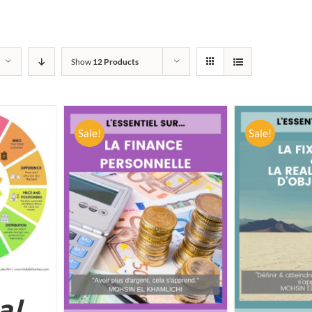
Show
12 Products
Sale!
Sale!
DETAILS
ADD TO CART
/
DETAILS
ADD TO CA
al