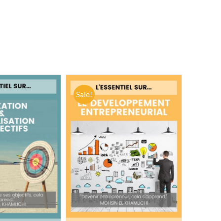
Sale!
RT
/
DETAILS
ADD TO CART
/
DETAILS