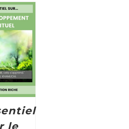
RT
/
DETAILS
sentiel
r le