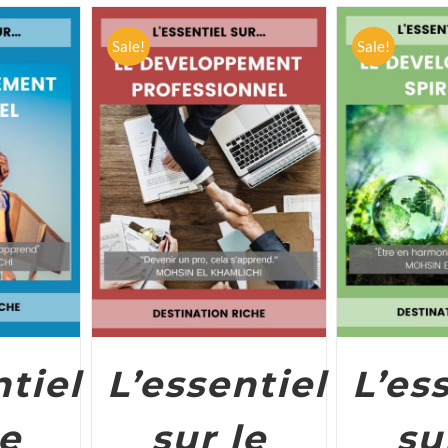
Sale!
Sale!
DETAILS
ADD TO CART
/
DETAILS
ADD TO CA
ntiel
L’essentiel
L’es
le
sur le
su