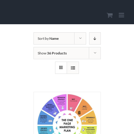
Skip
to
content
Sort by
Name
Show
36 Products
ADD TO CART
/
DETAILS