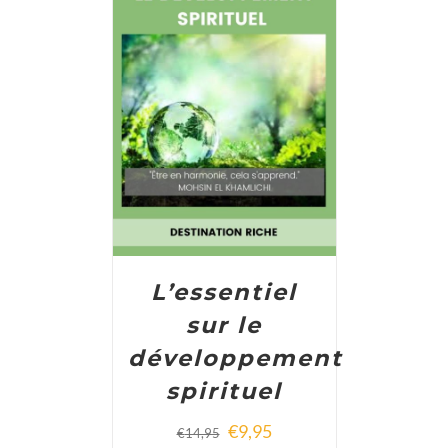
ADD TO CART
/
DETAILS
L’essentiel
sur le
développement
spirituel
€
9,95
€
14,95