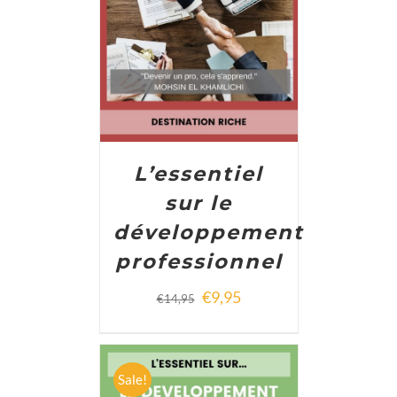
ADD TO CART
/
DETAILS
L’essentiel
sur le
développement
professionnel
€
9,95
€
14,95
Sale!