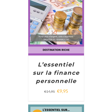
ADD TO CART
/
DETAILS
L’essentiel
sur la finance
personnelle
€
9,95
€
14,95