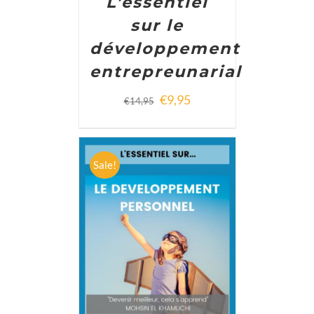
L’essentiel
sur le
développement
entrepreunarial
€
9,95
€
14,95
Sale!
ADD TO CART
/
DETAILS