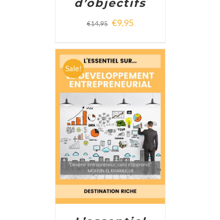
d’objectifs
€
9,95
€
14,95
Sale!
ADD TO CART
/
DETAILS