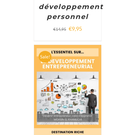
développement
personnel
€
9,95
€
14,95
Sale!
ADD TO CART
/
DETAILS