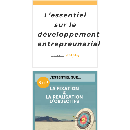
L’essentiel
sur le
développement
entrepreunarial
€
9,95
€
14,95
Sale!
ADD TO CART
/
DETAILS