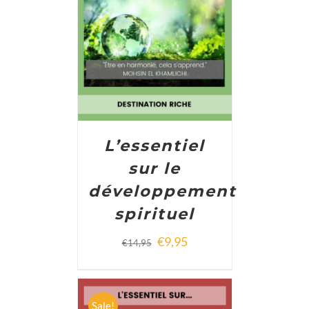
ADD TO CART
/
DETAILS
L’essentiel
sur le
développement
spirituel
€
9,95
€
14,95
Sale!