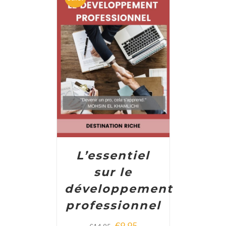
ADD TO CART
/
DETAILS
L’essentiel
sur le
développement
professionnel
€
9,95