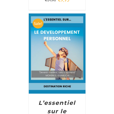
€
14,95
Sale!
ADD TO CART
/
DETAILS
L’essentiel
sur le