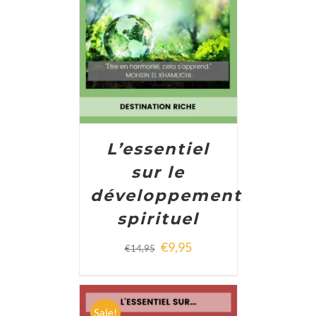
ADD TO CART
/
DETAILS
L’essentiel
sur le
développement
spirituel
€
9,95
€
14,95
Sale!