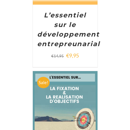
L’essentiel
sur le
développement
entrepreunarial
€
9,95
€
14,95
Sale!
ADD TO CART
/
DETAILS