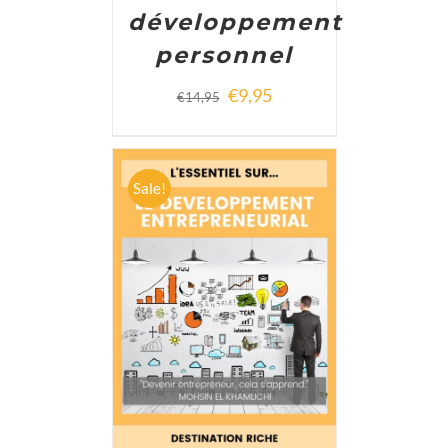
développement
personnel
€
9,95
€
14,95
Sale!
ADD TO CART
/
DETAILS