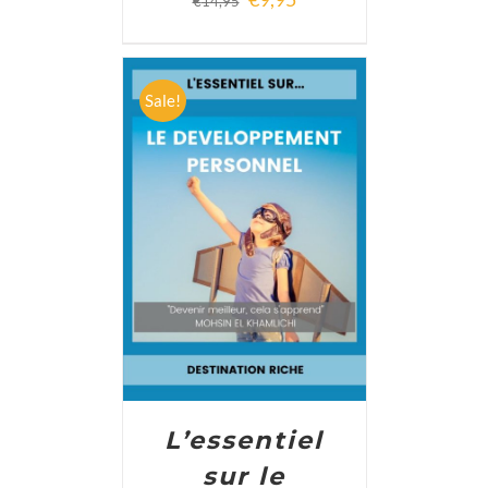
€
14,95
Sale!
ADD TO CART
/
DETAILS
L’essentiel
sur le