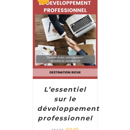
ADD TO CART
/
DETAILS
L’essentiel
sur le
développement
professionnel
€
9,95