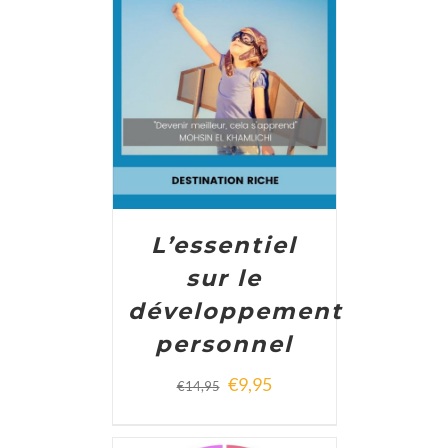
ADD TO CART
/
DETAILS
L’essentiel
sur le
développement
personnel
€
9,95
€
14,95