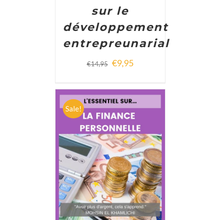
sur le
développement
entrepreunarial
€
9,95
€
14,95
Sale!
ADD TO CART
/
DETAILS