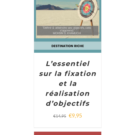
ADD TO CART
/
DETAILS
L’essentiel
sur la fixation
et la
réalisation
d’objectifs
€
9,95
€
14,95