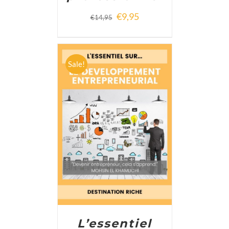
€
9,95
€
14,95
Sale!
ADD TO CART
/
DETAILS
L’essentiel