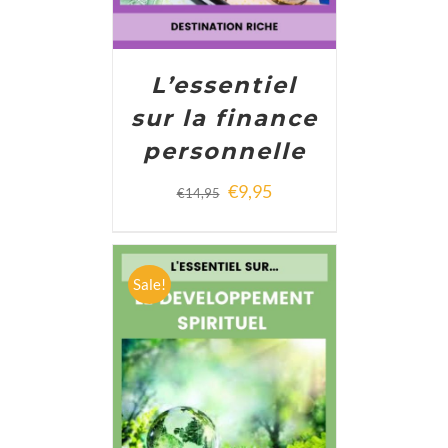
L’essentiel
sur la finance
personnelle
€
9,95
€
14,95
Sale!
ADD TO CART
/
DETAILS