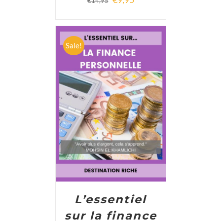
€
14,95
Sale!
ADD TO CART
/
DETAILS
L’essentiel
sur la finance