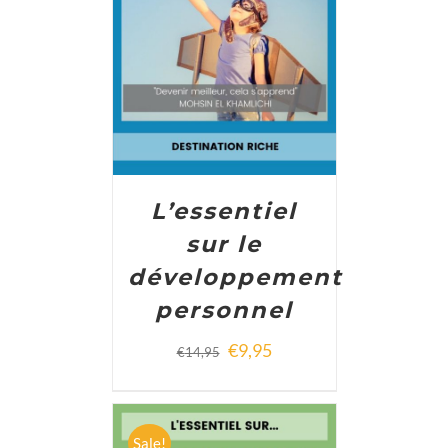
ADD TO CART
/
DETAILS
L’essentiel
sur le
développement
personnel
€
9,95
€
14,95
Sale!