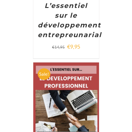
L’essentiel
sur le
développement
entrepreunarial
€
9,95
€
14,95
Sale!
ADD TO CART
/
DETAILS