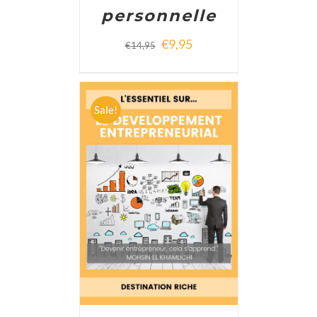
personnelle
€
9,95
€
14,95
Sale!
ADD TO CART
/
DETAILS