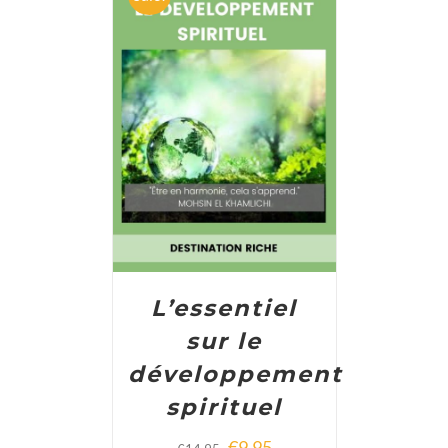
ADD TO CART
/
DETAILS
L’essentiel
sur le
développement
spirituel
€
9,95